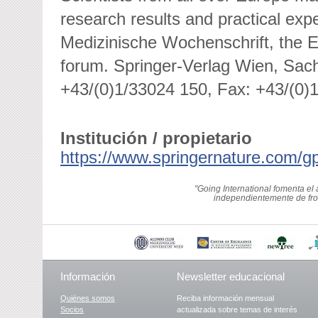
research results and practical ex
Medizinische Wochenschrift, the 
forum. Springer-Verlag Wien, Sach
+43/(0)1/33024 150, Fax: +43/(0)
Institución / propietario
https://www.springernature.com/g
"Going International fomenta el
independientemente de fron
Información
Newsletter educacional
Quiénes somos
Reciba información mensual
Socios
actualizada sobre temas de interés